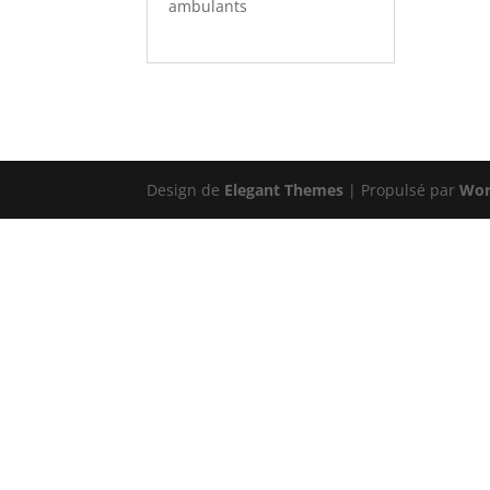
ambulants
Design de
Elegant Themes
| Propulsé par
Wor