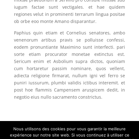
iugum factae sunt vectigales. et hae quidem
regiones velut in prominenti terrarum lingua positae
ob orbe eoo monte Amano disparantur.
Paphius quin etiam et Cornelius senatores, ambo
venenorum artibus pravis se polluisse confessi,
eodem pronuntiante Maximino sunt interfecti. pari
sorte etiam procurator monetae extinctus est.
Sericum enim et Asbolium supra dictos, quoniam
cum hortaretur passim nominare, quos vellent,
adiecta religione firmarat, nullum igni vel ferro se
puniri iussurum, plumbi validis ictibus interemit. et
post hoe flammis Campensem aruspicem dedit, in
negotio eius nullo sacramento constrictus.
Nous utilisons des cookies pour vous garantir la meilleure
expérience sur notre site web. Si vous continuez à utiliser ce