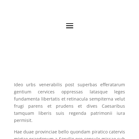
Ideo urbs venerabilis post superbas efferatarum
gentium cervices oppressas latasque leges
fundamenta libertatis et retinacula sempiterna velut
frugi parens et prudens et dives Caesaribus
tamquam liberis suis regenda patrimonii iura
permisit.
Hae duae provinciae bello quondam piratico catervis
mixtae praedonum a Servilio pro consule missae sub